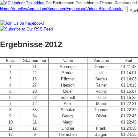
Der Breitensport Trailathlon in Dessau-Rosslau u
Home
Aktuelles
Anmeldung
Sponsoren
Ergebnisse
Videos
Bilder
Kontakt
Ergebnisse 2012
Platz
Startnummer
Name
Vorname
Zeit
1
31
Sprenger
Gordon
01:11:48
2
22
Starke
Ulf
01:14:01
3
15
Pfitzner
Stefan
01:14:03
4
27
Hänsch
Rainer
01:14:13
5
20
Meier
Ronny
01:16:07
6
32
Schmidt
Heiner
01:16:25
7
42
Alex
Mario
01:22:31
8
53
Schulze
Thomas
01:22:39
9
34
Georgi
Oliver
01:22:45
10
11
Maggi
01:22:46
11
12
Lindner
Frank
01:24:30
12
9
Helmchen
Jürgen
01:24:35