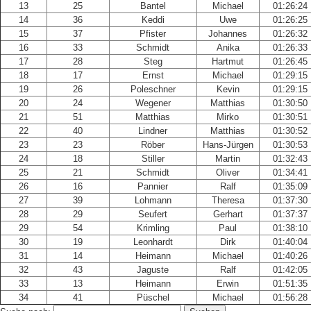
13
25
Bantel
Michael
01:26:24
14
36
Keddi
Uwe
01:26:25
15
37
Pfister
Johannes
01:26:32
16
33
Schmidt
Anika
01:26:33
17
28
Steg
Hartmut
01:26:45
18
17
Ernst
Michael
01:29:15
19
26
Poleschner
Kevin
01:29:15
20
24
Wegener
Matthias
01:30:50
21
51
Matthias
Mirko
01:30:51
22
40
Lindner
Matthias
01:30:52
23
23
Röber
Hans-Jürgen
01:30:53
24
18
Stiller
Martin
01:32:43
25
21
Schmidt
Oliver
01:34:41
26
16
Pannier
Ralf
01:35:09
27
39
Lohmann
Theresa
01:37:30
28
29
Seufert
Gerhart
01:37:37
29
54
Krimling
Paul
01:38:10
30
19
Leonhardt
Dirk
01:40:04
31
14
Heimann
Michael
01:40:26
32
43
Jaguste
Ralf
01:42:05
33
13
Heimann
Erwin
01:51:35
34
41
Püschel
Michael
01:56:28