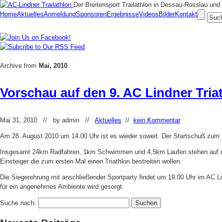
Der Breitensport Trailathlon in Dessau-Rosslau u
Home
Aktuelles
Anmeldung
Sponsoren
Ergebnisse
Videos
Bilder
Kontakt
Archive from
Mai, 2010
Vorschau auf den 9. AC Lindner Tria
Mai 31, 2010 // by
admin
//
Aktuelles
//
kein Kommentar
Am 28. August 2010 um 14.00 Uhr ist es wieder soweit. Der Startschuß zum
Insgesamt 24km Radfahren, 1km Schwimmen und 4,5km Laufen stehen auf dem 
Einsteiger die zum ersten Mal einen Triathlon bestreiten wollen.
Die Siegerehrung mit anschließender Sportparty findet um 19.00 Uhr im AC Li
für ein angenehmes Ambiente wird gesorgt.
Suche nach: