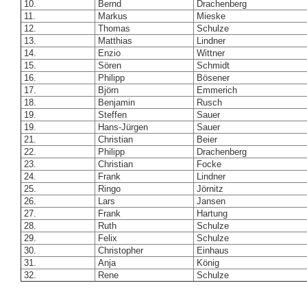
10.
Bernd
Drachenberg
11.
Markus
Mieske
12.
Thomas
Schulze
13.
Matthias
Lindner
14.
Enzio
Wittner
15.
Sören
Schmidt
16.
Philipp
Bösener
17.
Björn
Emmerich
18.
Benjamin
Rusch
19.
Steffen
Sauer
19.
Hans-Jürgen
Sauer
21.
Christian
Beier
22.
Philipp
Drachenberg
23.
Christian
Focke
24.
Frank
Lindner
25.
Ringo
Jörnitz
26.
Lars
Jansen
27.
Frank
Hartung
28.
Ruth
Schulze
29.
Felix
Schulze
30.
Christopher
Einhaus
31.
Anja
König
32.
Rene
Schulze