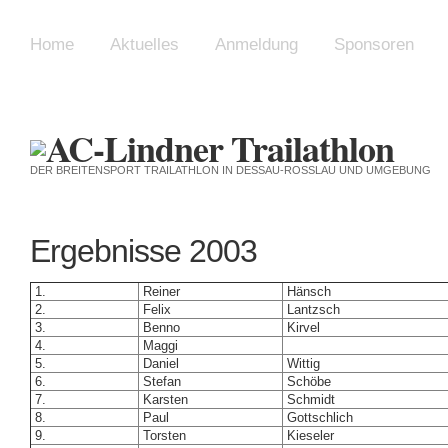
Home
Aktuelles
Anmeldung
Sponsoren
DER BREITENSPORT TRAILATHLON IN DESSAU-ROSSLAU UND UMGEBUNG
Ergebnisse 2003
1.
Reiner
Hänsch
2.
Felix
Lantzsch
3.
Benno
Kirvel
4.
Maggi
5.
Daniel
Wittig
6.
Stefan
Schöbe
7.
Karsten
Schmidt
8.
Paul
Gottschlich
9.
Torsten
Kieseler