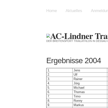
Home
Aktuelles
Anmeldu
DER BREITENSPORT TRAILATHLON IN DESSA
Ergebnisse 2004
1.
Jens
2.
Ulf
3.
Rainer
4.
Jörg
5.
Michael
6.
Thomas
7.
Timo
8.
Ronny
9.
Markus