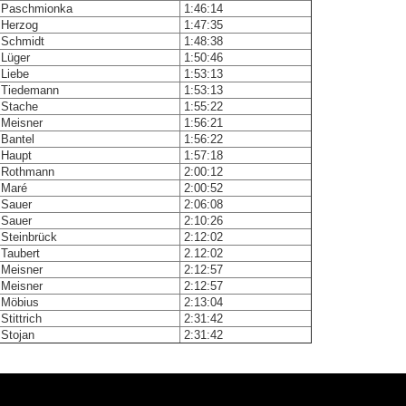
Paschmionka
1:46:14
Herzog
1:47:35
Schmidt
1:48:38
Lüger
1:50:46
Liebe
1:53:13
Tiedemann
1:53:13
Stache
1:55:22
Meisner
1:56:21
Bantel
1:56:22
Haupt
1:57:18
Rothmann
2:00:12
Maré
2:00:52
Sauer
2:06:08
Sauer
2:10:26
Steinbrück
2:12:02
Taubert
2.12:02
Meisner
2:12:57
Meisner
2:12:57
Möbius
2:13:04
Stittrich
2:31:42
Stojan
2:31:42