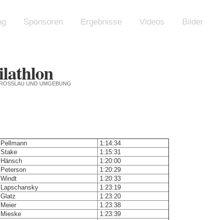
ng
Sponsoren
Ergebnisse
Videos
Bilder
U-ROSSLAU UND UMGEBUNG
Pellmann
1:14:34
Stake
1:15:31
Hänsch
1:20:00
Peterson
1:20:29
Windt
1:20:33
Lapschansky
1:23:19
Glatz
1:23:20
Meier
1:23:38
Mieske
1:23:39