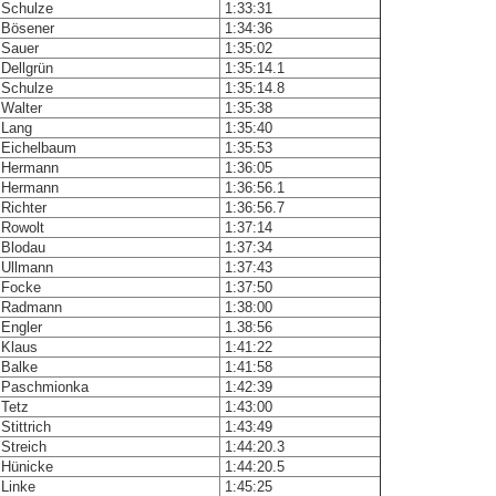
Schulze
1:33:31
Bösener
1:34:36
Sauer
1:35:02
Dellgrün
1:35:14.1
Schulze
1:35:14.8
Walter
1:35:38
Lang
1:35:40
Eichelbaum
1:35:53
Hermann
1:36:05
Hermann
1:36:56.1
Richter
1:36:56.7
Rowolt
1:37:14
Blodau
1:37:34
Ullmann
1:37:43
Focke
1:37:50
Radmann
1:38:00
Engler
1.38:56
Klaus
1:41:22
Balke
1:41:58
Paschmionka
1:42:39
Tetz
1:43:00
Stittrich
1:43:49
Streich
1:44:20.3
Hünicke
1:44:20.5
Linke
1:45:25