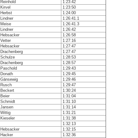
Reinhold
1:23:42
Kirvel
1:23:50
Herbst
1:24:00
Lindner
1:26:41.1
Meise
1:26:41.3
Lindner
1:26:42
Hebsacker
1:26:58
Vetter
1:27:16
Hebsacker
1:27:47
Drachenberg
1:27:47
Schulze
1:28:53
Drachenberg
1:28:57
Paschold
1:29:43
Donath
1:29:45
Gänsewig
1:29:46
Rusch
1:29:47
Beckert
1:30:24
Beier
1:31:04
Schmidt
1:31:10
Jansen
1:31:14
Wittig
1:31:21
Kieseler
1:31:38
1:32:13
Hebsacker
1:32:15
Hacker
1:32:36