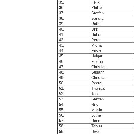
35.
Felix
36.
Phillip
37.
Steffen
38.
Sandra
39.
Ruth
40.
Dirk
41.
Hubert
42.
Peter
43.
Micha
44.
Erwin
45.
Holger
46.
Florian
47.
Christian
48.
Susann
49.
Christian
50.
Pedro
51.
Thomas
52.
Jens
53.
Steffen
54.
Nils
55.
Martin
56.
Lothar
57.
Rene
58.
Tobias
59.
Uwe