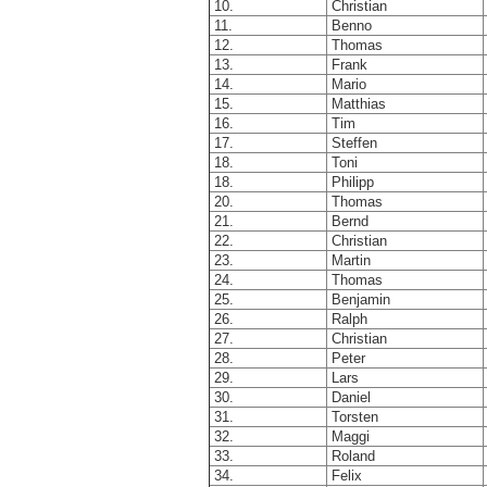
10.
Christian
11.
Benno
12.
Thomas
13.
Frank
14.
Mario
15.
Matthias
16.
Tim
17.
Steffen
18.
Toni
18.
Philipp
20.
Thomas
21.
Bernd
22.
Christian
23.
Martin
24.
Thomas
25.
Benjamin
26.
Ralph
27.
Christian
28.
Peter
29.
Lars
30.
Daniel
31.
Torsten
32.
Maggi
33.
Roland
34.
Felix