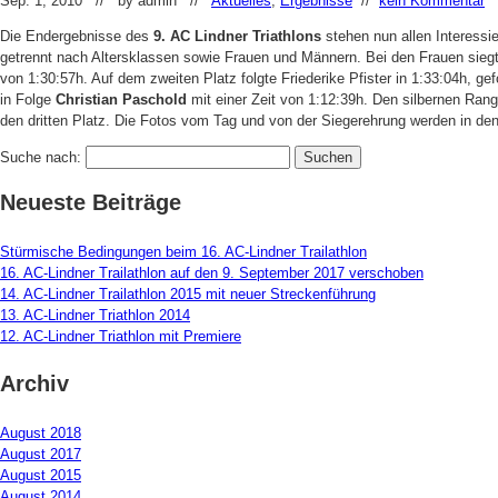
Sep. 1, 2010 // by
admin
//
Aktuelles
,
Ergebnisse
//
kein Kommentar
Die Endergebnisse des
9. AC Lindner Triathlons
stehen nun allen Interessi
getrennt nach Altersklassen sowie Frauen und Männern. Bei den Frauen siegt
von 1:30:57h. Auf dem zweiten Platz folgte Friederike Pfister in 1:33:04h, ge
in Folge
Christian Paschold
mit einer Zeit von 1:12:39h. Den silbernen Ran
den dritten Platz. Die Fotos vom Tag und von der Siegerehrung werden in den
Suche nach:
Neueste Beiträge
Stürmische Bedingungen beim 16. AC-Lindner Trailathlon
16. AC-Lindner Trailathlon auf den 9. September 2017 verschoben
14. AC-Lindner Trailathlon 2015 mit neuer Streckenführung
13. AC-Lindner Triathlon 2014
12. AC-Lindner Triathlon mit Premiere
Archiv
August 2018
August 2017
August 2015
August 2014