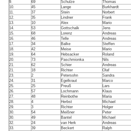
9.
69
Schulze
Thomas
10.
45
Lange
Burkhardt
11.
37
Stein
Norbert
12.
35
Lindner
Frank
13.
10
Alex
Mario
14.
53
Gottschalk
Jens
15.
68
Lorenz
Andreas
16.
46
Telle
Andreas
17.
34
Balke
Steffen
18.
42
Meise
Mario
19.
64
Hebsacker
Roland
20.
73
Paschmionka
Nils
21.
62
Schier
Andreas
21.
18
Richter
Olaf
23.
2
Petersohn
Sandra
24.
31
Egelkraut
Marco
25.
25
Preuß
Lars
26.
57
Lochmann
Klaus
27.
48
Reinbothe
Maria
28.
4
Herbst
Michael
29.
3
Richter
Holger
30.
54
Meißner
Peter
30.
49
Bantel
Michael
32.
24
van Herk
Andreas
33.
39
Beckert
Ralph