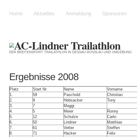
Home
Aktuelles
Anmeldung
Sponsoren
DER BREITENSPORT TRAILATHLON IN DESSAU-ROSSLAU UND UMGEBUNG
Ergebnisse 2008
Platz
Start Nr.
Name
Vorname
1.
59
Paschold
Christian
2.
9
Hebsacker
Tony
3.
7
Maggi
4.
5
Meier
Ronny
5.
12
Schulze
Carlo
6.
50
Lindner
Matthias
7.
61
Vetter
Steffen
8.
71
Hacker
Felix