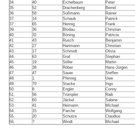
34.
40
Eichelbaum
Peter
35.
52
Drachenberg
Bernd
36.
58
Süßmann
Rainer
37.
14
Schaub
Patrick
37.
65
Hennig
Frank
39.
36
Blodau
Christian
40.
32
Böning
Patricia
41.
43
Rusch
Benjamin
42.
27
Hartmann
Christian
43.
17
Schmidt
Olivia
44.
63
Graf
Stephan
45.
19
Stiller
Martin
46.
38
Röber
Hans-Jürgen
47.
47
Sauer
Steffen
48.
1
Pfennig
Uwe
49.
70
Stacke
Ingo
50.
8
Engler
Conny
51.
56
Trümpler
Raik
52.
60
Jäckel
Sabine
53.
41
Heimann
Michael
54.
15
Parche
Wolfgang
55.
20
Schulze
Claudius
56.
?
Windt
Michael